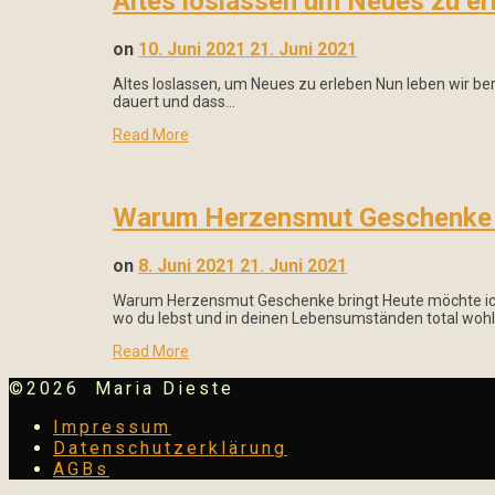
Altes loslassen um Neues zu er
on
10. Juni 2021
21. Juni 2021
Altes loslassen, um Neues zu erleben Nun leben wir ber
dauert und dass…
Read More
Warum Herzensmut Geschenke 
on
8. Juni 2021
21. Juni 2021
Warum Herzensmut Geschenke bringt Heute möchte ich d
wo du lebst und in deinen Lebensumständen total woh
Read More
©2026 Maria Dieste
Impressum
Datenschutzerklärung
AGBs